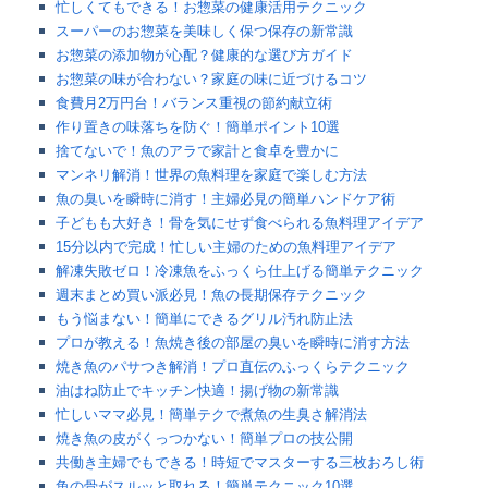
忙しくてもできる！お惣菜の健康活用テクニック
スーパーのお惣菜を美味しく保つ保存の新常識
お惣菜の添加物が心配？健康的な選び方ガイド
お惣菜の味が合わない？家庭の味に近づけるコツ
食費月2万円台！バランス重視の節約献立術
作り置きの味落ちを防ぐ！簡単ポイント10選
捨てないで！魚のアラで家計と食卓を豊かに
マンネリ解消！世界の魚料理を家庭で楽しむ方法
魚の臭いを瞬時に消す！主婦必見の簡単ハンドケア術
子どもも大好き！骨を気にせず食べられる魚料理アイデア
15分以内で完成！忙しい主婦のための魚料理アイデア
解凍失敗ゼロ！冷凍魚をふっくら仕上げる簡単テクニック
週末まとめ買い派必見！魚の長期保存テクニック
もう悩まない！簡単にできるグリル汚れ防止法
プロが教える！魚焼き後の部屋の臭いを瞬時に消す方法
​焼き魚のパサつき解消！プロ直伝のふっくらテクニック
油はね防止でキッチン快適！揚げ物の新常識
忙しいママ必見！簡単テクで煮魚の生臭さ解消法
焼き魚の皮がくっつかない！簡単プロの技公開​
共働き主婦でもできる！時短でマスターする三枚おろし術
魚の骨がスルッと取れる！簡単テクニック10選