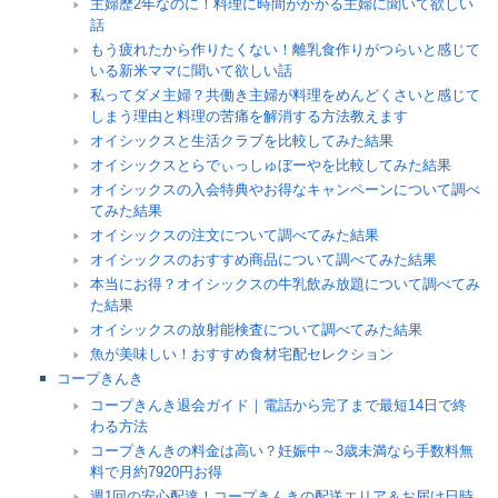
主婦歴2年なのに！料理に時間がかかる主婦に聞いて欲しい
話
もう疲れたから作りたくない！離乳食作りがつらいと感じて
いる新米ママに聞いて欲しい話
私ってダメ主婦？共働き主婦が料理をめんどくさいと感じて
しまう理由と料理の苦痛を解消する方法教えます
オイシックスと生活クラブを比較してみた結果
オイシックスとらでぃっしゅぼーやを比較してみた結果
オイシックスの入会特典やお得なキャンペーンについて調べ
てみた結果
オイシックスの注文について調べてみた結果
オイシックスのおすすめ商品について調べてみた結果
本当にお得？オイシックスの牛乳飲み放題について調べてみ
た結果
オイシックスの放射能検査について調べてみた結果
魚が美味しい！おすすめ食材宅配セレクション
コープきんき
コープきんき退会ガイド｜電話から完了まで最短14日で終
わる方法
コープきんきの料金は高い？妊娠中～3歳未満なら手数料無
料で月約7920円お得
週1回の安心配達！コープきんきの配送エリア＆お届け日時