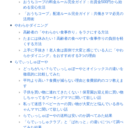
おうちコープの料金ルール完全ガイド：出資金500円から始
める安心生活
「おうちコープ」配達ルール完全ガイド：共働きママ必見の
活用術
やわらかダイニング
高齢者の「やわらかい食事作り」をラクにする方法
たまには休みたい！高齢者の食べやすい食事作りの負担を軽
くする方法
上手に手抜き！老人食は面倒で大変と感じている人に「やわ
らかダイニング」をおすすめする3つの理由
らでぃっしゅぼーや
どっちがいい？らでぃっしゅぼーやとオイシックスの違いを
徹底的に比較してみた
平均より高い？食費が減らない理由と食費節約のコツ教えま
す
子供を買い物に連れてきたくない！保育園お迎え前に買い物
しちゃってるワーキングママに聞いて欲しい話
私って迷惑？ベビーカーの買い物が大変だと悩んでいる赤ち
ゃんママに聞いて欲しい話
らでぃっしゅぼーやの送料は安いのか調べてみた結果
「らでぃっしゅクラブ」と「ぱれっと」の違いについて調べ
てみた結果