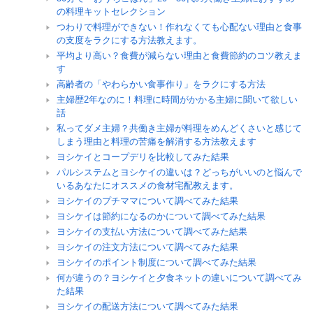
の料理キットセレクション
つわりで料理ができない！作れなくても心配ない理由と食事
の支度をラクにする方法教えます。
平均より高い？食費が減らない理由と食費節約のコツ教えま
す
高齢者の「やわらかい食事作り」をラクにする方法
主婦歴2年なのに！料理に時間がかかる主婦に聞いて欲しい
話
私ってダメ主婦？共働き主婦が料理をめんどくさいと感じて
しまう理由と料理の苦痛を解消する方法教えます
ヨシケイとコープデリを比較してみた結果
パルシステムとヨシケイの違いは？どっちがいいのと悩んで
いるあなたにオススメの食材宅配教えます。
ヨシケイのプチママについて調べてみた結果
ヨシケイは節約になるのかについて調べてみた結果
ヨシケイの支払い方法について調べてみた結果
ヨシケイの注文方法について調べてみた結果
ヨシケイのポイント制度について調べてみた結果
何が違うの？ヨシケイと夕食ネットの違いについて調べてみ
た結果
ヨシケイの配送方法について調べてみた結果