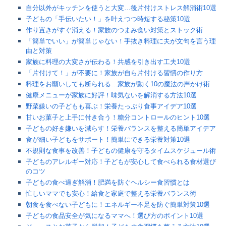
自分以外がキッチンを使うと大変…後片付けストレス解消術10選
子どもの「手伝いたい！」を叶えつつ時短する秘策10選
作り置きがすぐ消える！家族のつまみ食い対策とストック術
「簡単でいい」が簡単じゃない！手抜き料理に夫が文句を言う理
由と対策
家族に料理の大変さが伝わる！共感を引き出す工夫10選
「片付けて！」が不要に！家族が自ら片付ける習慣の作り方
料理をお願いしても断られる…家族が動く10の魔法の声かけ術
健康メニューが家族に好評！味気ないを解消する方法10選
野菜嫌いの子どもも喜ぶ！栄養たっぷり食事アイデア10選
甘いお菓子と上手に付き合う！糖分コントロールのヒント10選
子どもの好き嫌いを減らす！栄養バランスを整える簡単アイデア
食が細い子どもをサポート！簡単にできる栄養対策10選
不規則な食事を改善！子どもの健康を守るタイムスケジュール術
子どものアレルギー対応！子どもが安心して食べられる食材選び
のコツ
子どもの食べ過ぎ解消！肥満を防ぐヘルシー食習慣とは
忙しいママでも安心！給食と家庭で整える栄養バランス術
朝食を食べない子どもに！エネルギー不足を防ぐ簡単対策10選
子どもの食品安全が気になるママへ！選び方のポイント10選