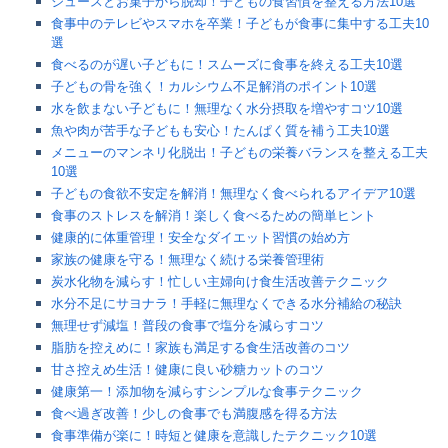
ジュースとお菓子から脱却！子どもの食習慣を整える方法10選
食事中のテレビやスマホを卒業！子どもが食事に集中する工夫10
選
食べるのが遅い子どもに！スムーズに食事を終える工夫10選
子どもの骨を強く！カルシウム不足解消のポイント10選
水を飲まない子どもに！無理なく水分摂取を増やすコツ10選
魚や肉が苦手な子どもも安心！たんぱく質を補う工夫10選
メニューのマンネリ化脱出！子どもの栄養バランスを整える工夫
10選
子どもの食欲不安定を解消！無理なく食べられるアイデア10選
食事のストレスを解消！楽しく食べるための簡単ヒント
健康的に体重管理！安全なダイエット習慣の始め方
家族の健康を守る！無理なく続ける栄養管理術
炭水化物を減らす！忙しい主婦向け食生活改善テクニック
水分不足にサヨナラ！手軽に無理なくできる水分補給の秘訣
無理せず減塩！普段の食事で塩分を減らすコツ
脂肪を控えめに！家族も満足する食生活改善のコツ
甘さ控えめ生活！健康に良い砂糖カットのコツ
健康第一！添加物を減らすシンプルな食事テクニック
食べ過ぎ改善！少しの食事でも満腹感を得る方法
食事準備が楽に！時短と健康を意識したテクニック10選