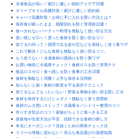
冷凍食品が高い！家計に優しい節約アイデア10選
オリーブオイル高騰対策！家計に優しい節約術
キャベツ高騰対策！お得に手に入れる賢い方法とは？
保存食が眠ったまま…期限切れを防ぐ管理術10選！
食べきれないパーティー料理を無駄なく使い切る方法
使い残しゼロへ！買った食材を賢く使い切るコツ
捨てるの待って！調理で出る皮や芯などを美味しく使う裏ワザ
これで解決！どんな食材も無駄なく使い切るコツ。
もう捨てない！冷凍食材の霜焼けを防ぐ裏ワザ
お買い物前に冷蔵庫チェック！食材ロスを防ぐ管理テク
食品ロスゼロ！食べ残しを防ぐ食事の工夫10選
食材を無駄なく消費！上手な保存＆活用術
知らないと損！食材の鮮度を守る保存テクニック
捨てるなんてもったいない！野菜＆果物を使い切る賢い工夫
食材を保存するだけじゃダメ！無駄なく使う習慣術
食材のムダ買いストップ！冷蔵庫＆パントリー整理のコツ
作りすぎ防止のコツ！家族がちょうど食べきる工夫
原産地や生産方法が不安…信頼できる食材の探し方
本当にオーガニック？見抜くための簡単チェック法
リコール情報に惑わない！安心な食品選びの基礎知識