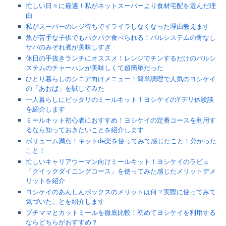
忙しい日々に最適！私がネットスーパーより食材宅配を選んだ理
由
私がスーパーのレジ待ちでイライラしなくなった理由教えます
魚が苦手な子供でもパクパク食べられる！パルシステムの骨なし
サバのみぞれ煮が美味しすぎ
休日の手抜きランチにオススメ！レンジでチンするだけのパルシ
ステムのチャーハンが美味しくて超簡単だった
ひとり暮らしのシニア向けメニュー！簡単調理で人気のヨシケイ
の「あおば」を試してみた
一人暮らしにピッタリのミールキット！ヨシケイのYデリ体験談
を紹介します
ミールキット初心者におすすめ！ヨシケイの定番コースを利用す
るなら知っておきたいことを紹介します
ボリューム満点！キットde楽を使ってみて感じたこと！分かった
こと！
忙しいキャリアウーマン向けミールキット！ヨシケイのラビュ
「クイックダイニングコース」を使ってみた感じたメリットデメ
リットを紹介
ヨシケイのあんしんボックスのメリットは何？実際に使ってみて
気づいたことを紹介します
プチママとカットミールを徹底比較！初めてヨシケイを利用する
ならどちらがおすすめ？