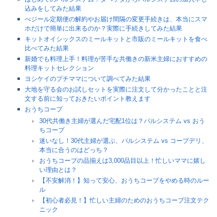
込みをしてみた結果
べジール定期便の解約やお届け間隔の変更手続きは、本当にスマ
ホだけで簡単に出来るのか？実際に手続きしてみた結果
キットオイシックスのミールキットと市販のミールキットを食べ
比べてみた結果
新婚でも料理上手！料理が苦手な共働きの新米主婦におすすめの
料理キットセレクション
ヨシケイのプチママについて調べてみた結果
大地を守る会のお試しセットを実際に注文して分かったことと注
文する前に知っておきたいポイント教えます
おうちコープ
30代共働き主婦が選んだ宅配1位は？パルシステム vs おう
ちコープ
迷いなし！30代主婦が選ぶ、パルシステム vs コープデリ、
本当に合うのはどっち？
おうちコープの品揃えは3,000品目以上！忙しいママに嬉し
い理由とは？
【不安解消！】知って安心、おうちコープをやめる時のルー
ル
【初心者必見！】忙しい主婦のためのおうちコープ注文テク
ニック