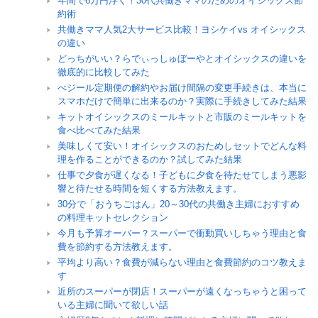
年間で6万円浮く！30代共働きママのためのオイシックス節
約術
共働きママ人気2大サービス比較！ヨシケイvs オイシックス
の違い
どっちがいい？らでぃっしゅぼーやとオイシックスの違いを
徹底的に比較してみた
べジール定期便の解約やお届け間隔の変更手続きは、本当に
スマホだけで簡単に出来るのか？実際に手続きしてみた結果
キットオイシックスのミールキットと市販のミールキットを
食べ比べてみた結果
美味しくて安い！オイシックスのおためしセットでどんな料
理を作ることができるのか？試してみた結果
仕事で夕食が遅くなる！子どもに夕食を待たせてしまう悪影
響と待たせる時間を短くする方法教えます。
30分で「おうちごはん」20～30代の共働き主婦におすすめ
の料理キットセレクション
今月も予算オーバー？スーパーで衝動買いしちゃう理由と食
費を節約する方法教えます。
平均より高い？食費が減らない理由と食費節約のコツ教えま
す
近所のスーパーが閉店！スーパーが遠くなっちゃうと困って
いる主婦に聞いて欲しい話