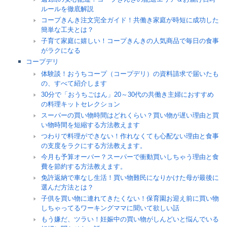
ルールを徹底解説
コープきんき注文完全ガイド！共働き家庭が時短に成功した
簡単な工夫とは？
子育て家庭に嬉しい！コープきんきの人気商品で毎日の食事
がラクになる
コープデリ
体験談！おうちコープ（コープデリ）の資料請求で届いたも
の、すべて紹介します
30分で「おうちごはん」20～30代の共働き主婦におすすめ
の料理キットセレクション
スーパーの買い物時間はどれくらい？買い物が遅い理由と買
い物時間を短縮する方法教えます
つわりで料理ができない！作れなくても心配ない理由と食事
の支度をラクにする方法教えます。
今月も予算オーバー？スーパーで衝動買いしちゃう理由と食
費を節約する方法教えます。
免許返納で車なし生活！買い物難民になりかけた母が最後に
選んだ方法とは？
子供を買い物に連れてきたくない！保育園お迎え前に買い物
しちゃってるワーキングママに聞いて欲しい話
もう嫌だ、ツラい！妊娠中の買い物がしんどいと悩んでいる