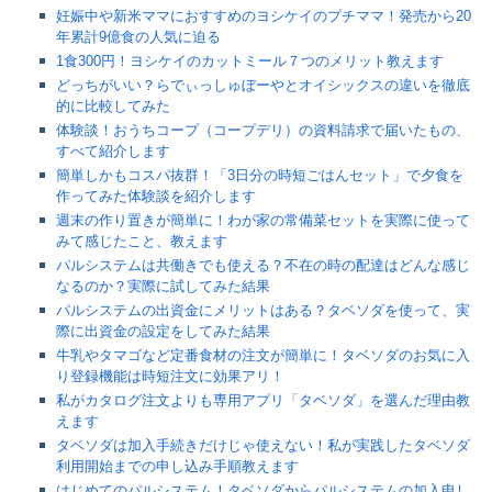
妊娠中や新米ママにおすすめのヨシケイのプチママ！発売から20
年累計9億食の人気に迫る
1食300円！ヨシケイのカットミール７つのメリット教えます
どっちがいい？らでぃっしゅぼーやとオイシックスの違いを徹底
的に比較してみた
体験談！おうちコープ（コープデリ）の資料請求で届いたもの、
すべて紹介します
簡単しかもコスパ抜群！「3日分の時短ごはんセット」で夕食を
作ってみた体験談を紹介します
週末の作り置きが簡単に！わが家の常備菜セットを実際に使って
みて感じたこと、教えます
パルシステムは共働きでも使える？不在の時の配達はどんな感じ
なるのか？実際に試してみた結果
パルシステムの出資金にメリットはある？タベソダを使って、実
際に出資金の設定をしてみた結果
牛乳やタマゴなど定番食材の注文が簡単に！タベソダのお気に入
り登録機能は時短注文に効果アリ！
私がカタログ注文よりも専用アプリ「タベソダ」を選んだ理由教
えます
タベソダは加入手続きだけじゃ使えない！私が実践したタベソダ
利用開始までの申し込み手順教えます
はじめてのパルシステム！タベソダからパルシステムの加入申し