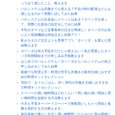
ってみて感じたこと、教えます
パルシステムは共働きでも使える？不在の時の配達はどんな
感じなるのか？実際に試してみた結果
パルシステムの出資金にメリットはある？タベソダを使っ
て、実際に出資金の設定をしてみた結果
牛乳やタマゴなど定番食材の注文が簡単に！タベソダのお気
に入り登録機能は時短注文に効果アリ！
私がカタログ注文よりも専用アプリ「タベソダ」を選んだ理
由教えます
タベソダは加入手続きだけじゃ使えない！私が実践したタベ
ソダ利用開始までの申し込み手順教えます
はじめてのパルシステム！タベソダからパルシステムの加入
申し込みをしてみた結果
新婚でも料理上手！料理が苦手な共働きの新米主婦におすす
めの料理キットセレクション
30分で「おうちごはん」20～30代の共働き主婦におすすめ
の料理キットセレクション
スーパーの買い物時間はどれくらい？買い物が遅い理由と買
い物時間を短縮する方法教えます
今月も予算オーバー？スーパーで衝動買いしちゃう理由と食
費を節約する方法教えます。
免許返納で車なし生活！買い物難民になりかけた母が最後に