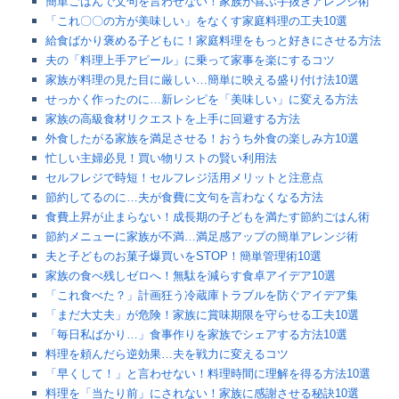
簡単ごはんで文句を言わせない！家族が喜ぶ手抜きアレンジ術
「これ〇〇の方が美味しい」をなくす家庭料理の工夫10選
給食ばかり褒める子どもに！家庭料理をもっと好きにさせる方法
夫の「料理上手アピール」に乗って家事を楽にするコツ
家族が料理の見た目に厳しい…簡単に映える盛り付け法10選
せっかく作ったのに…新レシピを「美味しい」に変える方法
家族の高級食材リクエストを上手に回避する方法
外食したがる家族を満足させる！おうち外食の楽しみ方10選
忙しい主婦必見！買い物リストの賢い利用法
セルフレジで時短！セルフレジ活用メリットと注意点
節約してるのに…夫が食費に文句を言わなくなる方法
食費上昇が止まらない！成長期の子どもを満たす節約ごはん術
節約メニューに家族が不満…満足感アップの簡単アレンジ術
夫と子どものお菓子爆買いをSTOP！簡単管理術10選
家族の食べ残しゼロへ！無駄を減らす食卓アイデア10選
「これ食べた？」計画狂う冷蔵庫トラブルを防ぐアイデア集
「まだ大丈夫」が危険！家族に賞味期限を守らせる工夫10選
「毎日私ばかり…」食事作りを家族でシェアする方法10選
料理を頼んだら逆効果…夫を戦力に変えるコツ
「早くして！」と言わせない！料理時間に理解を得る方法10選
料理を「当たり前」にされない！家族に感謝させる秘訣10選