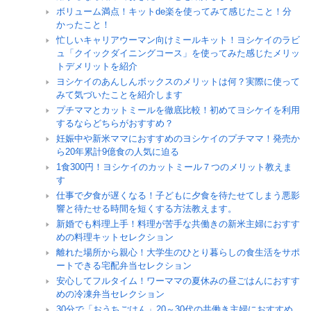
ボリューム満点！キットde楽を使ってみて感じたこと！分
かったこと！
忙しいキャリアウーマン向けミールキット！ヨシケイのラビ
ュ「クイックダイニングコース」を使ってみた感じたメリッ
トデメリットを紹介
ヨシケイのあんしんボックスのメリットは何？実際に使って
みて気づいたことを紹介します
プチママとカットミールを徹底比較！初めてヨシケイを利用
するならどちらがおすすめ？
妊娠中や新米ママにおすすめのヨシケイのプチママ！発売か
ら20年累計9億食の人気に迫る
1食300円！ヨシケイのカットミール７つのメリット教えま
す
仕事で夕食が遅くなる！子どもに夕食を待たせてしまう悪影
響と待たせる時間を短くする方法教えます。
新婚でも料理上手！料理が苦手な共働きの新米主婦におすす
めの料理キットセレクション
離れた場所から親心！大学生のひとり暮らしの食生活をサポ
ートできる宅配弁当セレクション
安心してフルタイム！ワーママの夏休みの昼ごはんにおすす
めの冷凍弁当セレクション
30分で「おうちごはん」20～30代の共働き主婦におすすめ