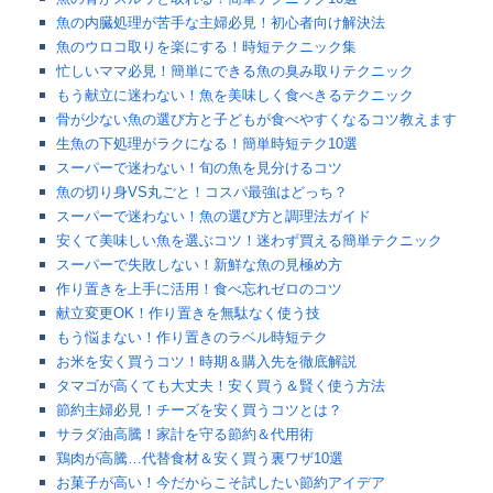
魚の内臓処理が苦手な主婦必見！初心者向け解決法
魚のウロコ取りを楽にする！時短テクニック集
忙しいママ必見！簡単にできる魚の臭み取りテクニック
もう献立に迷わない！魚を美味しく食べきるテクニック
骨が少ない魚の選び方と子どもが食べやすくなるコツ教えます
生魚の下処理がラクになる！簡単時短テク10選
スーパーで迷わない！旬の魚を見分けるコツ
魚の切り身VS丸ごと！コスパ最強はどっち？
スーパーで迷わない！魚の選び方と調理法ガイド
安くて美味しい魚を選ぶコツ！迷わず買える簡単テクニック
スーパーで失敗しない！新鮮な魚の見極め方
作り置きを上手に活用！食べ忘れゼロのコツ
献立変更OK！作り置きを無駄なく使う技
もう悩まない！作り置きのラベル時短テク
お米を安く買うコツ！時期＆購入先を徹底解説
タマゴが高くても大丈夫！安く買う＆賢く使う方法
節約主婦必見！チーズを安く買うコツとは？
サラダ油高騰！家計を守る節約＆代用術
鶏肉が高騰…代替食材＆安く買う裏ワザ10選
お菓子が高い！今だからこそ試したい節約アイデア