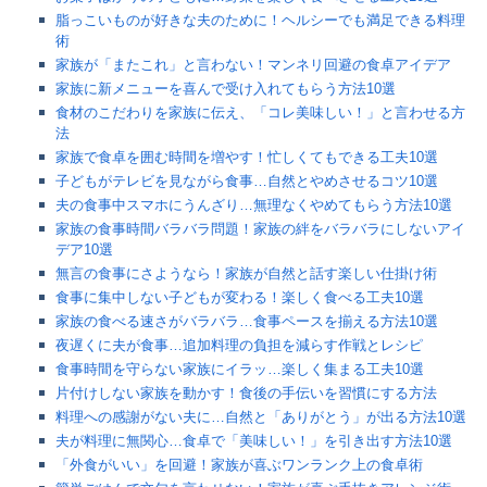
脂っこいものが好きな夫のために！ヘルシーでも満足できる料理
術
家族が「またこれ」と言わない！マンネリ回避の食卓アイデア
家族に新メニューを喜んで受け入れてもらう方法10選
食材のこだわりを家族に伝え、「コレ美味しい！」と言わせる方
法
家族で食卓を囲む時間を増やす！忙しくてもできる工夫10選
子どもがテレビを見ながら食事…自然とやめさせるコツ10選
夫の食事中スマホにうんざり…無理なくやめてもらう方法10選
家族の食事時間バラバラ問題！家族の絆をバラバラにしないアイ
デア10選
無言の食事にさようなら！家族が自然と話す楽しい仕掛け術
食事に集中しない子どもが変わる！楽しく食べる工夫10選
家族の食べる速さがバラバラ…食事ペースを揃える方法10選
夜遅くに夫が食事…追加料理の負担を減らす作戦とレシピ
食事時間を守らない家族にイラッ…楽しく集まる工夫10選
片付けしない家族を動かす！食後の手伝いを習慣にする方法
料理への感謝がない夫に…自然と「ありがとう」が出る方法10選
夫が料理に無関心…食卓で「美味しい！」を引き出す方法10選
「外食がいい」を回避！家族が喜ぶワンランク上の食卓術