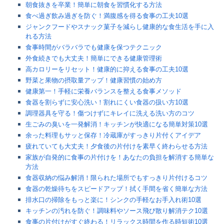
朝食抜きを卒業！簡単に朝食を習慣化する方法
食べ過ぎ飲み過ぎを防ぐ！満腹感を得る食事の工夫10選
ジャンクフードやスナック菓子を減らし健康的な食生活を手に入
れる方法
食事時間がバラバラでも健康を保つテクニック
外食続きでも大丈夫！簡単にできる健康管理術
高カロリーをリセット！健康的に抑える食事の工夫10選
野菜と果物の摂取量アップ！健康習慣の始め方
健康第一！手軽に栄養バランスを整える食事メソッド
食器を割らずに安心洗い！割れにくい食器の扱い方10選
調理器具を守る！傷つけずにキレイに洗える洗い方のコツ
生ごみの臭いを一発解消！キッチンが快適になる簡単対策10選
余った料理もサッと保存！冷蔵庫がすっきり片付くアイデア
疲れていても大丈夫！夕食後の片付けを素早く終わらせる方法
家族が自発的に食事の片付けを！あなたの負担を解消する簡単な
方法
食器収納の悩み解消！限られた場所でもすっきり片付けるコツ
食器の乾燥待ちをスピードアップ！拭く手間を省く簡単な方法
排水口の掃除をもっと楽に！シンクの手軽なお手入れ術10選
キッチンの汚れを防ぐ！調味料やソース飛び散り解消テク10選
食事の片付けがすぐ終わる！リラックス時間を作る時短術10選