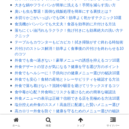
大きな鍋やフライパンが簡単に洗える！手間を減らす洗い方
臭いも虫も撃退！面倒な残飯処理を簡単にする裏技とは？
水切りかごがいっぱいでもOK！効率よく乾かすテクニック10選
食洗機がパンパンでも大丈夫！食器を効率的に片付ける方法
落ちにくい油汚れもラクラク！焦げ付きにも効果絶大の洗い方テ
クニック
テーブルもカウンターもピカピカ！拭き掃除がすぐ終わる時短術
片付けのストレス解消！効率よく食事後の片付けを終わらせる10
のコツ
外食でも食べ過ぎない！豪華メニューの誘惑を抑えるコツ10選
外食デザートの甘さが気になる？健康を守る選び方のポイント
外食でもヘルシーに！子供向けの健康メニュー選びの秘訣10選
外食でも安心！食材の産地とトレーサビリティを確認する方法
外食で落ち着けない？混雑や騒音を避けてリラックスするコツ
食中毒が心配？外食時にリスクを避けるための簡単な確認法
外食メニューの表示は正確？信頼できる店を見極める方法10選
塩分控えめ外食のススメ！高血圧に配慮した賢いメニュー選び
高カロリー外食を防ぐ！健康を守るためのメニュー選びの秘訣
食べ残しゼロ！外食時の食品ロスを防ぐ10の簡単テクニック
外食の油や調味料が心配？健康を守るための選び方とは
ホーム
検索
トップ
サイドバー