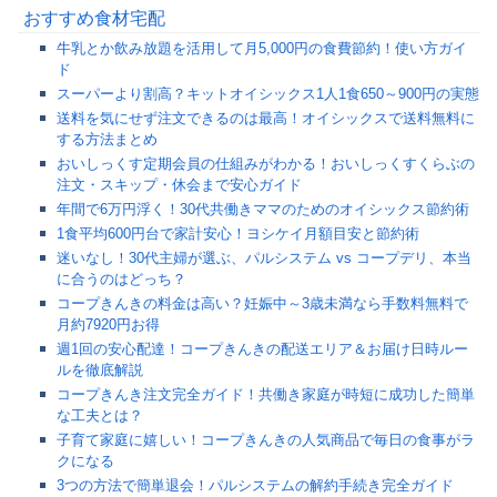
おすすめ食材宅配
牛乳とか飲み放題を活用して月5,000円の食費節約！使い方ガイ
ド
スーパーより割高？キットオイシックス1人1食650～900円の実態
送料を気にせず注文できるのは最高！オイシックスで送料無料に
する方法まとめ
おいしっくす定期会員の仕組みがわかる！おいしっくすくらぶの
注文・スキップ・休会まで安心ガイド
年間で6万円浮く！30代共働きママのためのオイシックス節約術
1食平均600円台で家計安心！ヨシケイ月額目安と節約術
迷いなし！30代主婦が選ぶ、パルシステム vs コープデリ、本当
に合うのはどっち？
コープきんきの料金は高い？妊娠中～3歳未満なら手数料無料で
月約7920円お得
週1回の安心配達！コープきんきの配送エリア＆お届け日時ルー
ルを徹底解説
コープきんき注文完全ガイド！共働き家庭が時短に成功した簡単
な工夫とは？
子育て家庭に嬉しい！コープきんきの人気商品で毎日の食事がラ
クになる
3つの方法で簡単退会！パルシステムの解約手続き完全ガイド