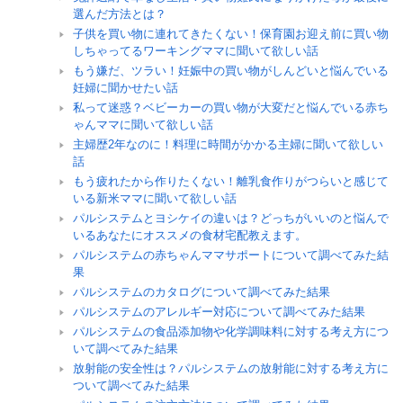
選んだ方法とは？
子供を買い物に連れてきたくない！保育園お迎え前に買い物
しちゃってるワーキングママに聞いて欲しい話
もう嫌だ、ツラい！妊娠中の買い物がしんどいと悩んでいる
妊婦に聞かせたい話
私って迷惑？ベビーカーの買い物が大変だと悩んでいる赤ち
ゃんママに聞いて欲しい話
主婦歴2年なのに！料理に時間がかかる主婦に聞いて欲しい
話
もう疲れたから作りたくない！離乳食作りがつらいと感じて
いる新米ママに聞いて欲しい話
パルシステムとヨシケイの違いは？どっちがいいのと悩んで
いるあなたにオススメの食材宅配教えます。
パルシステムの赤ちゃんママサポートについて調べてみた結
果
パルシステムのカタログについて調べてみた結果
パルシステムのアレルギー対応について調べてみた結果
パルシステムの食品添加物や化学調味料に対する考え方につ
いて調べてみた結果
放射能の安全性は？パルシステムの放射能に対する考え方に
ついて調べてみた結果