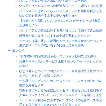
パルシステムの注文方法について調べてみた結果
いつ届く？パルシステムの配達方法について調べてみた結果
パルシステムは月いくら？パルシステムの月額料金目安と支
払い金額を節約する上手な使い方教えます
【妊娠中からOK】パルシステムのベイビー＆キッズ特典完
全攻略ガイド
パルシステムの農薬に対する考え方について調べてみた結果
離乳食が楽になる！おすすめ食材宅配セレクション
ベーコンは体に悪い？普通のベーコンと無塩せきベーコンと
無添加ベーコンの成分表示を比較してみた結果
ヨシケイ
1食平均600円台で家計安心！ヨシケイ月額目安と節約術
共働きママ人気2大サービス比較！ヨシケイvs オイシックス
の違い
ひとり暮らしのシニア向けメニュー！簡単調理で人気のヨシ
ケイの「あおば」を試してみた
一人暮らしにピッタリのミールキット！ヨシケイのYデリ体
験談を紹介します
料理を覚えたい新米主婦にピッタリ！簡単なのに本格料理で
人気のヨシケイのラビュバリエーションコースを紹介します
ミールキット初心者におすすめ！ヨシケイの定番コースを利
用するなら知っておきたいことを紹介します