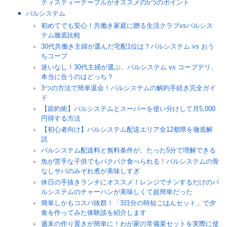
ティスティーテーブルがオススメの5つのポイント
パルシステム
初めてでも安心！共働き家庭に贈る生活クラブvsパルシス
テム徹底比較
30代共働き主婦が選んだ宅配1位は？パルシステム vs おう
ちコープ
迷いなし！30代主婦が選ぶ、パルシステム vs コープデリ、
本当に合うのはどっち？
3つの方法で簡単退会！パルシステムの解約手続き完全ガイ
ド
【節約術】パルシステムとスーパーを使い分けして月5,000
円得する方法
【初心者向け】パルシステム配送エリア全12都県を徹底解
説
パルシステム配送料と無料条件が、たった5分で理解できる
魚が苦手な子供でもパクパク食べられる！パルシステムの骨
なしサバのみぞれ煮が美味しすぎ
休日の手抜きランチにオススメ！レンジでチンするだけのパ
ルシステムのチャーハンが美味しくて超簡単だった
簡単しかもコスパ抜群！「3日分の時短ごはんセット」で夕
食を作ってみた体験談を紹介します
週末の作り置きが簡単に！わが家の常備菜セットを実際に使