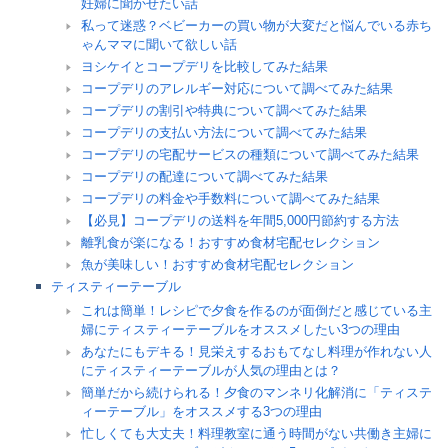
妊婦に聞かせたい話
私って迷惑？ベビーカーの買い物が大変だと悩んでいる赤ち
ゃんママに聞いて欲しい話
ヨシケイとコープデリを比較してみた結果
コープデリのアレルギー対応について調べてみた結果
コープデリの割引や特典について調べてみた結果
コープデリの支払い方法について調べてみた結果
コープデリの宅配サービスの種類について調べてみた結果
コープデリの配達について調べてみた結果
コープデリの料金や手数料について調べてみた結果
【必見】コープデリの送料を年間5,000円節約する方法
離乳食が楽になる！おすすめ食材宅配セレクション
魚が美味しい！おすすめ食材宅配セレクション
ティスティーテーブル
これは簡単！レシピで夕食を作るのが面倒だと感じている主
婦にティスティーテーブルをオススメしたい3つの理由
あなたにもデキる！見栄えするおもてなし料理が作れない人
にティスティーテーブルが人気の理由とは？
簡単だから続けられる！夕食のマンネリ化解消に「ティステ
ィーテーブル」をオススメする3つの理由
忙しくても大丈夫！料理教室に通う時間がない共働き主婦に