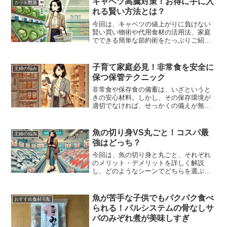
キャベツ高騰対策！お得に手に入
カット野菜
し、安心して食材を選べるヒントをご紹
れる賢い方法とは？
介します。
今回は、キャベツの値上がりに負けない
賢い買い物術や代用食材の活用法、家庭
でできる簡単な節約術をたっぷりご紹介
します。家計を守りながら、美味しく栄
養バランスの良い食卓をキープする方法
を一緒に見ていきましょう！
子育て家庭必見！非常食を安全に
主婦の悩み
保つ保管テクニック
非常食や保存食の備蓄は、いざというと
きの安心材料。しかし、その保存環境が
適切でなければ、せっかくの備えが無駄
になる可能性もあります。湿気や温度の
管理、保存場所の選び方など、少しの工
夫で食品の安全性を高めることができま
魚の切り身VS丸ごと！コスパ最
主婦の悩み
す。
強はどっち？
今回は、魚の切り身と丸ごと、それぞれ
のメリット・デメリットを詳しく解説
し、どのようなシーンでどちらを選ぶの
がベストかを紹介します。家庭での使い
やすさ、調理のしやすさ、コスパの良さ
を総合的に考え、あなたにとって最適な
魚が苦手な子供でもパクパク食べ
おすすめ食材宅配
選び方を見つけましょう。魚を無駄なく
られる！パルシステムの骨なしサ
活用して、食費を上手に節約するコツも
バのみぞれ煮が美味しすぎ
あわせてお伝えします。