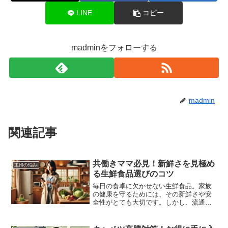
LINE
コピー
madminをフォローする
madmin
関連記事
共働きママ必見！新鮮さを見極め
主婦の悩み
る生鮮食品選びのコツ
毎日の食卓に欠かせない生鮮食品。家族
の健康を守るためには、その新鮮さや安
全性がとても大切です。しかし、流通経
路が不明確な場合、「本当に新鮮な
の？」と不安を感じることもありますよ
ね。この記事では、そんなお悩みを解消