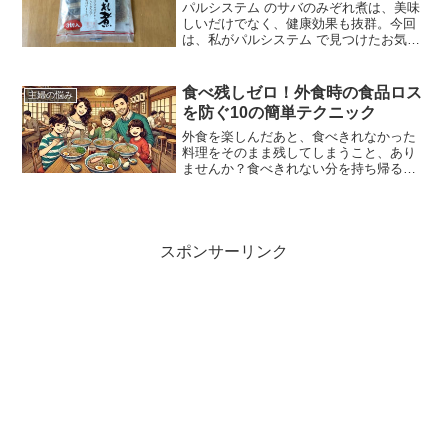
パルシステム のサバのみぞれ煮は、美味
しいだけでなく、健康効果も抜群。今回
は、私がパルシステム で見つけたお気に
入り食材のひとつ、サバのみぞれ煮の魅
力をご紹介していきます。
食べ残しゼロ！外食時の食品ロス
主婦の悩み
を防ぐ10の簡単テクニック
外食を楽しんだあと、食べきれなかった
料理をそのまま残してしまうこと、あり
ませんか？食べきれない分を持ち帰ると
いう習慣があまり根付いていないため、
食品ロスが生じてしまうのは、私たちが
よく直面する悩みの一つです。特に忙し
い共働き家庭では、食材の...
スポンサーリンク