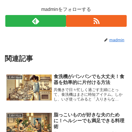
madminをフォローする
madmin
関連記事
食洗機がパンパンでも大丈夫！食
主婦の悩み
器を効率的に片付ける方法
共働きで日々忙しく過ごす主婦にとっ
て、食洗機はまさに時短アイテム。しか
し、いざ使ってみると「入りきらな
い…！」という場面に頻繁に出くわしま
せんか？大皿や鍋、そして子供たちのカ
ラフルなお弁当箱。家族の人数が多けれ
脂っこいものが好きな夫のため
主婦の悩み
ば、洗うべき食器も増え、気づけ...
に！ヘルシーでも満足できる料理
術