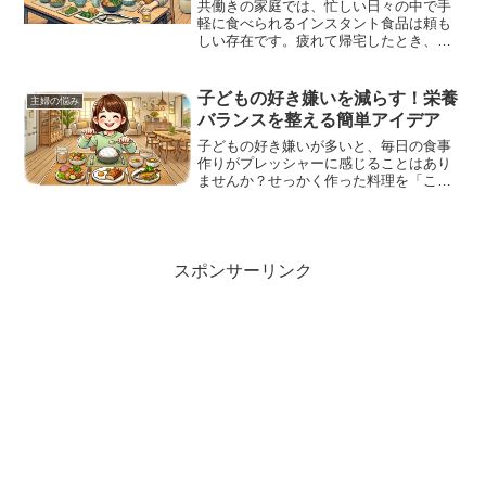
共働きの家庭では、忙しい日々の中で手
軽に食べられるインスタント食品は頼も
しい存在です。疲れて帰宅したとき、パ
パッと作れるラーメンやレトルトカレ
ー、子どもたちが好きな冷凍食品など、
時短できるメニューはとても重宝します
子どもの好き嫌いを減らす！栄養
主婦の悩み
よね。しかし、その便利さゆ...
バランスを整える簡単アイデア
子どもの好き嫌いが多いと、毎日の食事
作りがプレッシャーに感じることはあり
ませんか？せっかく作った料理を「これ
嫌い」と避けられてしまうと、頑張りが
報われない気がしてしまいますよね。特
に共働きで忙しい中、限られた時間で栄
養バランスの取れたメニュ...
スポンサーリンク