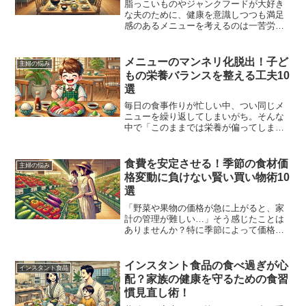
脂っこいものやジャンクフードが大好き
な夫のために、健康を意識しつつも満足
感のあるメニューを考えるのは一苦労で
すよね。そんな悩みを解消するために、
今回は「夫が喜ぶ健康的なアレンジ術」
をご紹介します。ポイントは、夫の好み
メニューのマンネリ化脱出！子ど
主婦の悩み
を尊重しつつ、少しの工夫でヘルシーな
もの栄養バランスを整える工夫10
要素をプラスすること。手軽に実践でき
選
る具体例をたっぷりお届けします。
毎日の食事作りが忙しい中、つい同じメ
ニューを繰り返してしまいがち。そんな
中で「このままでは栄養が偏ってしまう
のでは…」と感じることはありません
か？子どもに必要な栄養素をしっかり摂
らせたいと思いながらも、忙しい共働き
食費を安定させる！季節の食材価
主婦の悩み
の日常では、献立を考える時...
格変動に負けない賢い買い物術10
選
「野菜や果物の価格が急に上がると、家
計の管理が難しい…」そう感じたことは
ありませんか？特に季節によって価格が
変動しやすい食材を、どのタイミングで
購入するか悩むことが多いはず。野菜や
果物は家族の健康を支える重要な食材で
インスタント食品の食べ過ぎが心
インスタント食品
すが、その価格変動が予算...
配？家族の健康を守るための食習
慣見直し術！