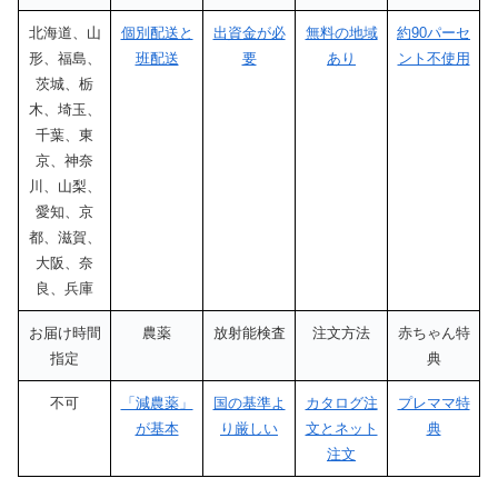
北海道、山
個別配送と
出資金が必
無料の地域
約90パーセ
形、福島、
班配送
要
あり
ント不使用
茨城、栃
木、埼玉、
千葉、東
京、神奈
川、山梨、
愛知、京
都、滋賀、
大阪、奈
良、兵庫
お届け時間
農薬
放射能検査
注文方法
赤ちゃん特
指定
典
不可
「減農薬」
国の基準よ
カタログ注
プレママ特
が基本
り厳しい
文とネット
典
注文