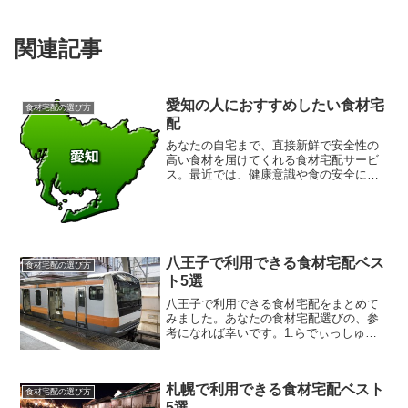
関連記事
愛知の人におすすめしたい食材宅
食材宅配の選び方
配
あなたの自宅まで、直接新鮮で安全性の
高い食材を届けてくれる食材宅配サービ
ス。最近では、健康意識や食の安全に対
する関心の高まりから、利用する人が増
えています。その中でも、愛知県は利用
できる食材宅配が多く、送料無料で利用
できる食材宅配があるなど...
八王子で利用できる食材宅配ベス
食材宅配の選び方
ト5選
八王子で利用できる食材宅配をまとめて
みました。あなたの食材宅配選びの、参
考になれば幸いです。1.らでぃっしゅぼ
ーやらでぃっしゅぼーやは、NTTドコモ
のグループ企業で、有機野菜・低農薬野
菜、無添加食品の定期宅配サービスを提
札幌で利用できる食材宅配ベスト
供しています。そして...
食材宅配の選び方
5選