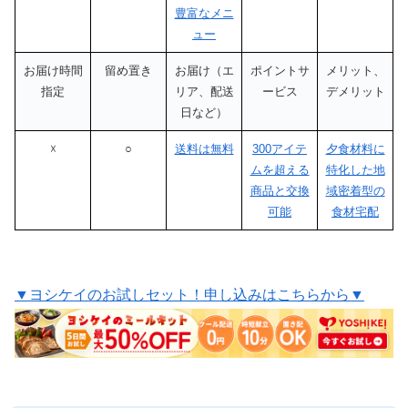
豊富なメニ
ュー
お届け時間
留め置き
お届け（エ
ポイントサ
メリット、
指定
リア、配送
ービス
デメリット
日など）
☓
○
送料は無料
300アイテ
夕食材料に
ムを超える
特化した地
商品と交換
域密着型の
可能
食材宅配
▼ヨシケイのお試しセット！申し込みはこちらから▼