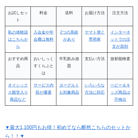
お試しセッ
料金
送料
お届け方法
注文方法
ト
私の体験談
入会金や年
2つの系統
ヤマト便と
インターネ
はこちらか
会費は無料
があり
専用車
ットでの注
ら
文が原則
おすすめ商
おいしっく
牛乳飲み放
支払い方法
放射能検査
品
すくらぶと
題
は
オイシック
サービス内
ヨーグルト
いろいろな
ベビー＆キ
ス殿堂入り
容が優遇
も対象商品
方法に対応
ッズ商品は
商品など
不検出
▼最大1,100円もお得！初めてなら断然こちらのセットか
ら！！▼