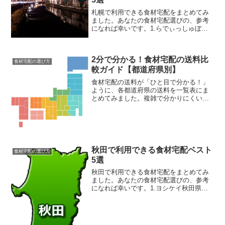
札幌で利用できる食材宅配をまとめてみ
ました。あなたの食材宅配選びの、参考
になれば幸いです。1.らでぃっしゅぼー
やらでぃっしゅぼーやは、NTTドコモの
グループ企業で、有機野菜・低農薬野
菜、無添加食品の定期宅配サービスを提
2分で分かる！食材宅配の送料比
供しています。そして、...
食材宅配の選び方
較ガイド【都道府県別】
食材宅配の送料が「ひと目で分かる！」
ように、各都道府県の送料を一覧表にま
とめてみました。複雑で分かりにくい食
材宅配の送料も、この一覧表を見れば簡
単に比較することができます。あなたの
「普段のお買い物金額」を頭の中でイメ
ージしながら、一番送料が...
秋田で利用できる食材宅配ベスト
食材宅配の選び方
5選
秋田で利用できる食材宅配をまとめてみ
ました。あなたの食材宅配選びの、参考
になれば幸いです。1.ヨシケイ秋田県に
は、秋田市にヨシケイ秋田があります。
万が一のことを考えた場合、電話やメー
ルでしか問い合わせができない東京にあ
る食材宅配会社よりも、...