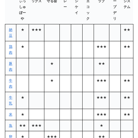
ぃっ
ックス
守る会
レ
シ
エ
ラブ
ー
シス
しゅ
ー
ケ
コ
プ
テム
ぼー
イ
ッ
デ
や
ク
リ
納
★
★★★
★★
豆
鶏
★
★★★
★★
肉
豚
★
★★
肉
牛
★
★★★
★★
肉
牛
★
★★★
★★
乳
米
★
★★★
★★
魚
★★
★★★
★
卵
★
★★★
★★