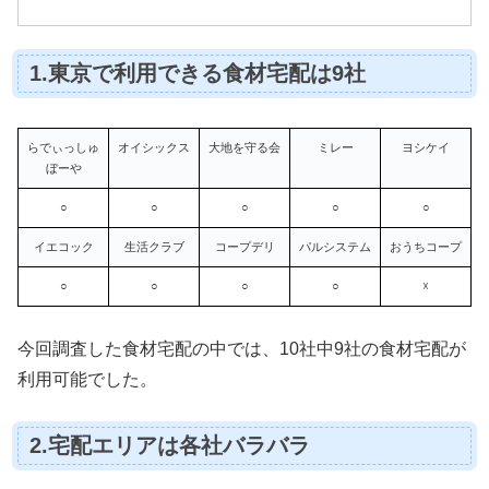
1.東京で利用できる食材宅配は9社
らでぃっしゅ
オイシックス
大地を守る会
ミレー
ヨシケイ
ぼーや
○
○
○
○
○
イエコック
生活クラブ
コープデリ
パルシステム
おうちコープ
○
○
○
○
☓
今回調査した食材宅配の中では、10社中9社の食材宅配が
利用可能でした。
2.宅配エリアは各社バラバラ