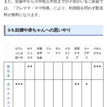
また、妊娠中から小学校入学前までの子供がいるご家庭で
は、「プレママ・ママ特典」により、利用額を問わず配送
料が無料になります。
3-5.妊婦や赤ちゃんへの思いやり
らでぃ
オイ
大地
ミレ
ヨシ
イエ
生活
コー
パルシ
っしゅ
シッ
を守
ー
ケイ
コッ
クラ
プデ
ステム
ぼーや
クス
る会
ク
ブ
リ
離
★★
★★★
乳
食
赤
★★★
★★
★
ち
ゃ
ん
マ
マ