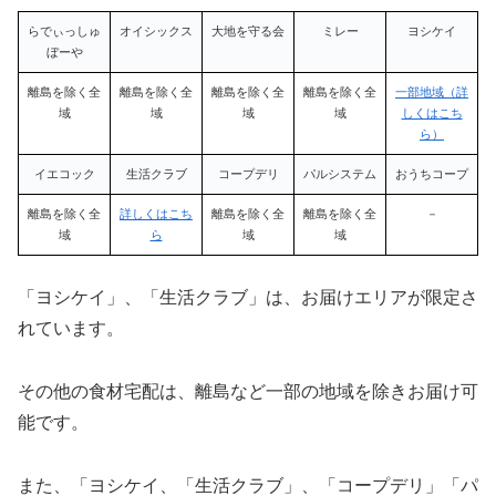
らでぃっしゅ
オイシックス
大地を守る会
ミレー
ヨシケイ
ぼーや
離島を除く全
離島を除く全
離島を除く全
離島を除く全
一部地域（詳
域
域
域
域
しくはこち
ら）
イエコック
生活クラブ
コープデリ
パルシステム
おうちコープ
離島を除く全
詳しくはこち
離島を除く全
離島を除く全
－
域
ら
域
域
「ヨシケイ」、「生活クラブ」は、お届けエリアが限定さ
れています。
その他の食材宅配は、離島など一部の地域を除きお届け可
能です。
また、「ヨシケイ、「生活クラブ」、「コープデリ」「パ