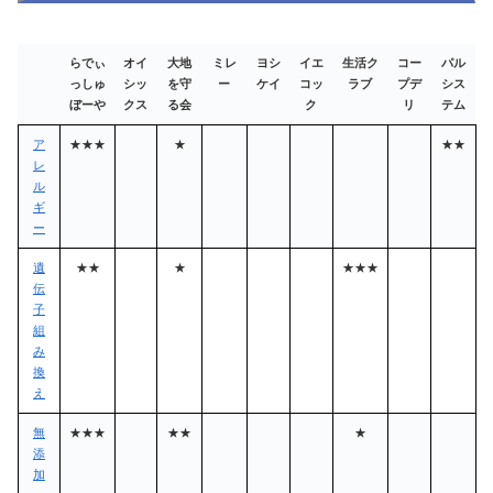
らでぃ
オイ
大地
ミレ
ヨシ
イエ
生活ク
コー
パル
っしゅ
シッ
を守
ー
ケイ
コッ
ラブ
プデ
シス
ぼーや
クス
る会
ク
リ
テム
ア
★★★
★
★★
レ
ル
ギ
ー
遺
★★
★
★★★
伝
子
組
み
換
え
無
★★★
★★
★
添
加