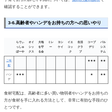
確認することができます。
3-6.高齢者やハンデをお持ちの方への思いやり
らでぃ
オイ
大地
ミレ
ヨシ
イエ
生活
コープ
パル
っしゅ
シッ
を守
ー
ケイ
コッ
クラ
デリ
シス
ぼーや
クス
る会
ク
ブ
テム
ご年
★★★
★★
配
ハン
★★★
★
★★
デ
食材宅配は、高齢者に多い買い物弱者やハンデをお持ちの
方が食材を手に入れる方法として、非常に有効な手段のひ
とつです。