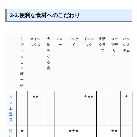
3-3.便利な食材へのこだわり
ら
オイシ
大
ミレ
ヨシケ
イエコ
生活
コー
パル
で
ックス
地
ー
イ
ック
クラ
プデ
シス
ぃ
を
ブ
リ
テム
っ
守
し
る
ゅ
会
ぼ
ー
や
カ
★★
★★★
★
ッ
ト
野
菜
留
★
★★★
★★
め