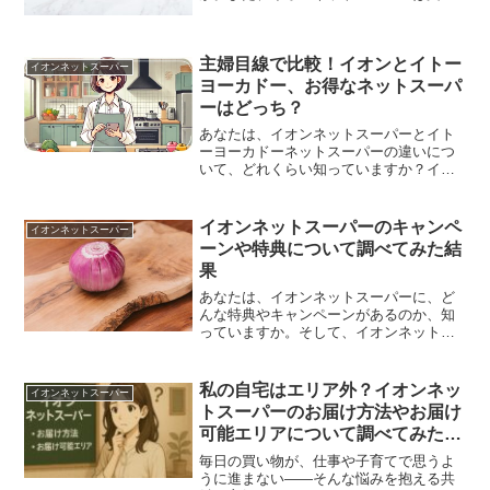
い方法によって、もらえるポイントに違
いがあることを知っていますか。ネット
スーパーは便利なサービスですが、支払
主婦目線で比較！イオンとイトー
い方法が面倒だったり高額...
イオンネットスーパー
ヨーカドー、お得なネットスーパ
ーはどっち？
あなたは、イオンネットスーパーとイト
ーヨーカドーネットスーパーの違いにつ
いて、どれくらい知っていますか？イオ
ンネットスーパーとイトーヨーカドーネ
ットスーパー、今人気の2大大手スーパー
マーケットについて徹底比較しました。
イオンネットスーパーのキャンペ
イオンネットスーパー
コスパはもちろんのこと...
ーンや特典について調べてみた結
果
あなたは、イオンネットスーパーに、ど
んな特典やキャンペーンがあるのか、知
っていますか。そして、イオンネットス
ーパーの特典やキャンペーンの中には、
イオンの店舗では使えるのに、イオンネ
ットスーパーでは使えないものがあるこ
私の自宅はエリア外？イオンネッ
イオンネットスーパー
とを知っていますか。どれ...
トスーパーのお届け方法やお届け
可能エリアについて調べてみた結
果
毎日の買い物が、仕事や子育てで思うよ
うに進まない――そんな悩みを抱える共