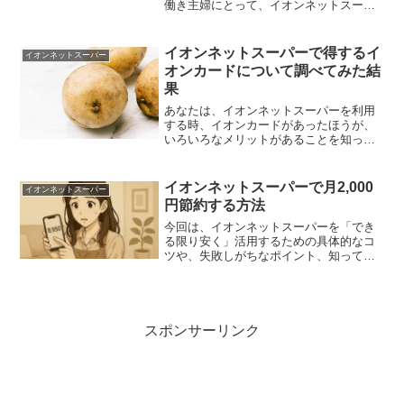
働き主婦にとって、イオンネットスーパ
ーは心強い味方です。しかし、「自宅は
配達エリアなの？」「どうやって受け取
るの？」といった基本的な仕組みが分か
イオンネットスーパーで得するイ
イオンネットスーパー
らず、一歩を踏み出せずに...
オンカードについて調べてみた結
果
あなたは、イオンネットスーパーを利用
する時、イオンカードがあったほうが、
いろいろなメリットがあることを知って
いますか。そして、あなたの利用方法に
よって、メリットの大きいイオンカード
は変わってくることを知っていますか。
イオンネットスーパーで月2,000
イオンネットスーパー
イオンカードにはいろいろ...
円節約する方法
今回は、イオンネットスーパーを「でき
る限り安く」活用するための具体的なコ
ツや、失敗しがちなポイント、知ってい
ると得する裏ワザまで、ヘビーユーザー
ならではの視点でまとめています。送料
無料やクーポン、特売日・キャンペーン
の活用法、さらに家計簿アプリとの併用
や、冷蔵庫・ストック棚のチェックな
スポンサーリンク
ど、すぐに実践できる工夫を幅広く紹
介。