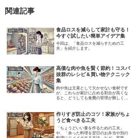
関連記事
食品ロスを減らして家計も守る！
主婦の悩み
今すぐ試したい簡単アイデア集
今回は、「食品ロスを減らすための工
夫」を紹介します。
高価な肉や魚を賢く節約！コスパ
主婦の悩み
抜群のレシピ＆買い物テクニック
集
肉や魚は主菜として欠かせない食材です
が、これらが家計に占める割合が高くな
ると、どうしても食費の管理が難しくな
ってしまいます。特に、家族みんなが肉
や魚を好む場合、毎回豪華に見せたいと
思うのは自然なこと。しかし、節約を考
作りすぎ防止のコツ！家族がちょ
主婦の悩み
えるとどうしても悩んでし...
うど食べきる工夫
「ちょうどいい量を作るための工夫」
や、「余った料理を翌日のお弁当や別の
料理にリメイクする方法」など、実践し