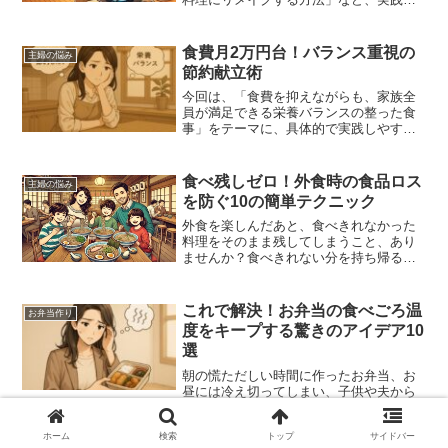
やすいアイデアを詳しく解説。例えば、
ハンバーグを小さめに作って冷凍ストッ
クする、煮物をリメイクして炊き込みご
食費月2万円台！バランス重視の
主婦の悩み
飯にする、焼き魚をほぐしておにぎりに
節約献立術
するなど、すぐに使えるテクニックが満
載です。
今回は、「食費を抑えながらも、家族全
員が満足できる栄養バランスの整った食
事」をテーマに、具体的で実践しやすい
ヒントをたっぷり紹介します。旬の食材
を上手に取り入れる工夫、冷凍保存のテ
クニック、余り物を無駄にしないリメイ
食べ残しゼロ！外食時の食品ロス
主婦の悩み
ク術まで、役立つアイデアを盛り込みま
を防ぐ10の簡単テクニック
した。
外食を楽しんだあと、食べきれなかった
料理をそのまま残してしまうこと、あり
ませんか？食べきれない分を持ち帰ると
いう習慣があまり根付いていないため、
食品ロスが生じてしまうのは、私たちが
よく直面する悩みの一つです。特に忙し
これで解決！お弁当の食べごろ温
お弁当作り
い共働き家庭では、食材の...
度をキープする驚きのアイデア10
選
朝の慌ただしい時間に作ったお弁当、お
昼には冷え切ってしまい、子供や夫から
「冷たくて味が落ちてる…」なんて言わ
れること、ありませんか？仕事と家事、
ホーム
検索
トップ
サイドバー
子育てに追われる共働き主婦にとって、