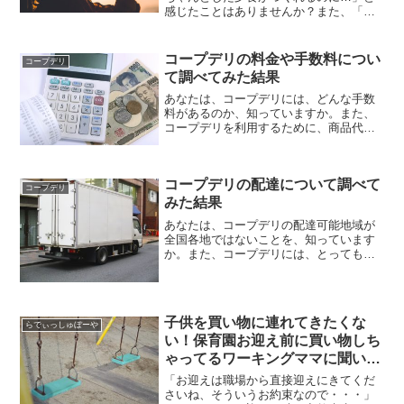
感じたことはありませんか？また、「お
惣菜や外食ばかりじゃ、カラダに悪い
し…」と、食生活を改善したいと考えて
みたことはありませんか？共働き主婦の
コープデリの料金や手数料につい
コープデリ
平日は、帰宅してからも家事...
て調べてみた結果
あなたは、コープデリには、どんな手数
料があるのか、知っていますか。また、
コープデリを利用するために、商品代金
以外に、月々どれくらいの費用が必要な
のか、知っていますか。どれだけ安くて
便利な食材宅配でも、送料や年会費など
コープデリの配達について調べて
の料金が割高では、安心し...
コープデリ
みた結果
あなたは、コープデリの配達可能地域が
全国各地ではないことを、知っています
か。また、コープデリには、とっても便
利な「留め置き」サービスがあることを
知っていますか。コープデリはあなたの
自宅まで直接食材を届けてくれる食材宅
配なので、配達方法に関す...
子供を買い物に連れてきたくな
らでぃっしゅぼーや
い！保育園お迎え前に買い物しち
ゃってるワーキングママに聞いて
欲しい話
「お迎えは職場から直接迎えにきてくだ
さいね、そういうお約束なので・・・」