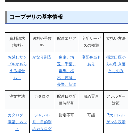
コープデリの基本情報
資料請求
送料や手数
配達エリア
宅配サービ
支払い方法
（無料）
料
スの種類
お試しサン
かなり割安
東京、埼
宅配弁当も
指定口座か
プルがもら
玉、千葉、
あり
らの引き落
える場合
群馬、栃
としのみ
も…
木、茨城、
長野、新潟
注文方法
カタログ
配達日や配
留め置き
アレルギー
達時間帯
対策
カタログ、
ジャンル
指定不可
可能
7大アレル
電話、ネッ
別、目的別
ゲンを表示
ト
のカタログ