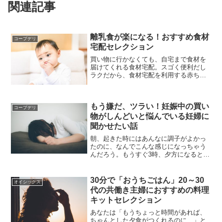
関連記事
離乳食が楽になる！おすすめ食材
コープデリ
宅配セレクション
買い物に行かなくても、自宅まで食材を
届けてくれる食材宅配。スゴく便利だし
ラクだから、食材宅配を利用する赤ちゃ
んママ、増えてますよね。食材宅配に
は、離乳食の負担を軽くしてくれるオリ
ジナル商品も充実しているから、家事と
もう嫌だ、ツラい！妊娠中の買い
育児に忙しい新米ママにとっ...
コープデリ
物がしんどいと悩んでいる妊婦に
聞かせたい話
朝、起きた時にはあんなに調子がよかっ
たのに、なんでこんな感じになっちゃう
んだろう。もうすぐ3時、夕方になると混
んでくるから、いまのうちに買い物に行
きたかったんだけど、ちょっと横になっ
てからでないと無理かもしれない。そう
30分で「おうちごはん」20～30
オイシックス
いえば、お米のストック...
代の共働き主婦におすすめの料理
キットセレクション
あなたは「もうちょっと時間があれば、
ちゃんとした夕食がつくれるのに…」と