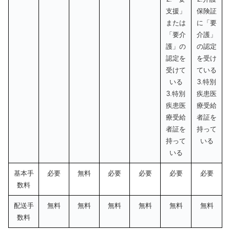
支援」
保険証
または
に「要
「要介
介護」
護」の
の認定
認定を
を受け
受けて
ている
いる
3.特別
3.特別
疾患医
疾患医
療受給
療受給
者証を
者証を
持って
持って
いる
いる
基本手
必要
無料
必要
必要
必要
必要
数料
配送手
無料
無料
無料
無料
無料
無料
数料