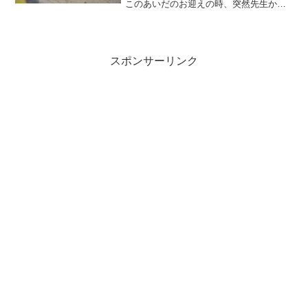
このあいだのお迎えの時、突然先生から
こう言われました。あくまでも保育に欠
ける時間だけを預ける規則になってるの
は分かっています。だけど、子供を連れ
て買い物に行って荷物を持...
スポンサーリンク