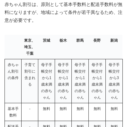
赤ちゃん割引は、原則として基本手数料と配送手数料が無
料になりますが、地域によって条件が若干異なるため、注
意が必要です。
東京、
茨城
栃木
群馬
長野
新潟
埼玉、
千葉
赤ちゃ
子育て
母子手
母子手
母子手
母子手
母子手
ん割引
割引に
帳交付
帳交付
帳交付
帳交付
帳交付
の条件
含まれ
から1
から1
から1
から1
から3
る
歳未満
歳未満
歳未満
歳未満
歳未満
の赤ち
の赤ち
の赤ち
の赤ち
の赤ち
ゃん
ゃん
ゃん
ゃん
ゃん
基本手
-
無料
無料
無料
無料
無料
数料
配送手
-
無料
無料
無料
無料
無料