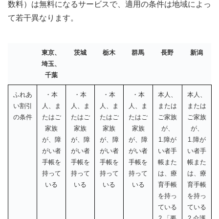
数料）は無料になるサービスで、適用の条件は地域によっ
て若干異なります。
東京、
茨城
栃木
群馬
長野
新潟
埼玉、
千葉
ふれあ
・本
・本
・本
・本
本人、
本人、
い割引
人、ま
人、ま
人、ま
人、ま
または
または
の条件
たはご
たはご
たはご
たはご
ご家族
ご家族
家族
家族
家族
家族
が、
が、
が、障
が、障
が、障
が、障
1.障が
1.障が
がい者
がい者
がい者
がい者
い者手
い者手
手帳を
手帳を
手帳を
手帳を
帳また
帳また
持って
持って
持って
持って
は、療
は、療
いる
いる
いる
いる
育手帳
育手帳
を持っ
を持っ
ている
ている
2.「要
2.介護