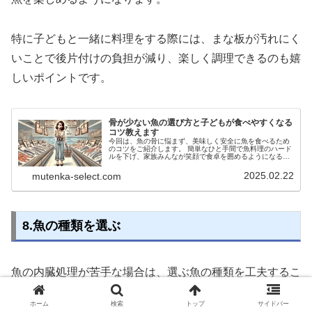
特に子どもと一緒に料理をする際には、まな板が汚れにく
いことで後片付けの負担が減り、楽しく調理できるのも嬉
しいポイントです。
骨が少ない魚の選び方と子どもが食べやすくなる
コツ教えます
今回は、魚の骨に悩まず、美味しく安全に魚を食べるため
のコツをご紹介します。 簡単なひと手間で魚料理のハード
ルを下げ、家族みんなが笑顔で食卓を囲めるようになるの
で、ぜひ続きをチェックしてみてください。
2025.02.22
mutenka-select.com
8.魚の種類を選ぶ
魚の内臓処理が苦手な場合は、選ぶ魚の種類を工夫するこ
とで、手間を減らしながら魚料理を楽しめます。
ホーム
検索
トップ
サイドバー