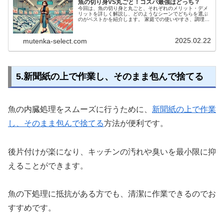
魚の切り身VS丸ごと！コスパ最強はどっち？
今回は、魚の切り身と丸ごと、それぞれのメリット・デメ
リットを詳しく解説し、どのようなシーンでどちらを選ぶ
のがベストかを紹介します。 家庭での使いやすさ、調理の
しやすさ、コスパの良さを総合的に考え、あなたにとって
最適な選び方を見つけましょう。 魚を無駄なく活用して、
食費を上手に節約するコツもあわせてお伝えします。
2025.02.22
mutenka-select.com
5.新聞紙の上で作業し、そのまま包んで捨てる
魚の内臓処理をスムーズに行うために、
新聞紙の上で作業
し、そのまま包んで捨てる
方法が便利です。
後片付けが楽になり、キッチンの汚れや臭いを最小限に抑
えることができます。
魚の下処理に抵抗がある方でも、清潔に作業できるのでお
すすめです。