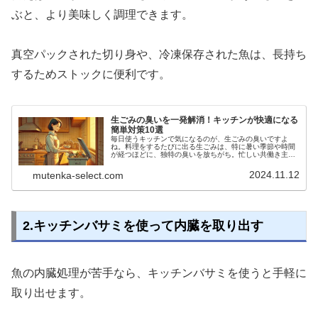
ぶと、より美味しく調理できます。
真空パックされた切り身や、冷凍保存された魚は、長持ち
するためストックに便利です。
生ごみの臭いを一発解消！キッチンが快適になる
簡単対策10選
毎日使うキッチンで気になるのが、生ごみの臭いですよ
ね。料理をするたびに出る生ごみは、特に暑い季節や時間
が経つほどに、独特の臭いを放ちがち。忙しい共働き主婦
にとって、家事の合間に消臭対策まで気を配るのは一苦労
です。しかし、ちょっとした工夫を取...
2024.11.12
mutenka-select.com
2.キッチンバサミを使って内臓を取り出す
魚の内臓処理が苦手なら、キッチンバサミを使うと手軽に
取り出せます。