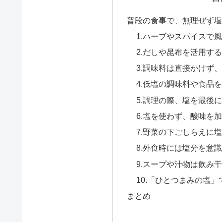
普段の食事で、無理ぜず塩
1.ハーブやスパイスで
2.だしや昆布を活用す
3.調味料は直接かけず
4.低塩の調味料や食品
5.調理の際、塩を最後
6.塩を使わず、酸味を
7.野菜の下ごしらえに
8.外食時には塩分を意
9.スープや汁物は飲み
10.「ひとつまみの塩
まとめ