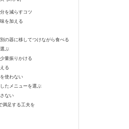
分を減らすコツ
風味を加える
る
、別の器に移してつけながら食べる
を選ぶ
に少量振りかける
加える
塩を使わない
識したメニューを選ぶ
干さない
」で満足する工夫を