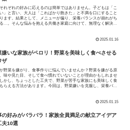
それぞれの好みに応えるのは簡単ではありません。子どもは「こ
い」と言い、大人は「こればかり飽きた」と不満を口にすること
ります。結果として、メニューが偏り、栄養バランスが崩れがち
る…。そんな悩みを抱える共働き家庭に向けて、無理なく解決で
方法を提案します。
2025.01.16
菜嫌いな家族がペロリ！野菜を美味しく食べさせる
ワザ
が野菜を嫌がり、食事作りに悩んでいませんか？野菜を嫌がる原
、味や見た目、そして食べ慣れていないことが理由かもしれませ
しかし、ちょっとした工夫で、野菜が苦手な家族にも美味しく食
もらえる方法があります。今回は、野菜嫌いを克服し、栄養バラ
の取れた食事を作るためのアイデアを具体的にご紹介します。
2025.01.15
事の好みがバラバラ！家族全員満足の献立アイデア
工夫10選