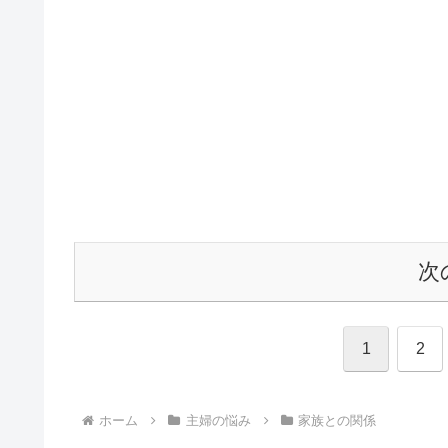
次
1
2
ホーム
主婦の悩み
家族との関係