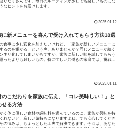
盛りだくさんです。毎日のルーティンが少しでも楽しいものにな
うなヒントをお届けします。
2025.01.12
族に新メニューを喜んで受け入れてもらう方法10選
の食事に少し変化を加えたいけれど、「家族が新しいメニューに
するのを嫌がる」という声、ありませんか？同じメニューが続く
ンネリ化してしまいがちですが、家族に新しい味を試してもらう
思ったよりも難しいもの。特に忙しい共働きの家庭では、挑戦が
につながる不安も大きいでしょう。でも、大丈夫です。今回は、
が自然と新しい料理に興味を持つようになるアイデアをたっぷり
介します。
2025.01.11
材のこだわりを家族に伝え、「コレ美味しい！」と
わせる方法
かく体に優しい食材や調味料を選んでいるのに、家族が興味を持
くれないと、寂しい気持ちになりますよね。でも安心してくださ
その悩みは、ちょっとした工夫で解決できます。今回は、あなた