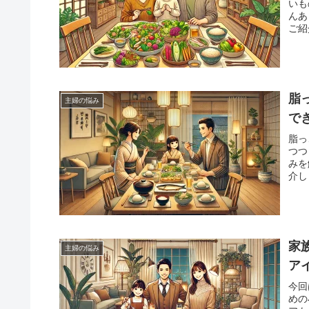
いも
んあ
ご紹
脂
主婦の悩み
で
脂っ
つつ
みを
介し
ーな
けし
家
主婦の悩み
ア
今回
めの