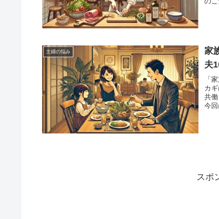
のこ
るヒ
家
主婦の悩み
夫1
「家
カギ
共働
今回
す。
スポ