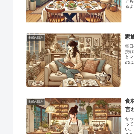
アも
るよ
家
主婦の悩み
毎日
挑戦
とマ
のは
失敗
家族
ご紹
食
主婦の悩み
言
せっ
って
い。