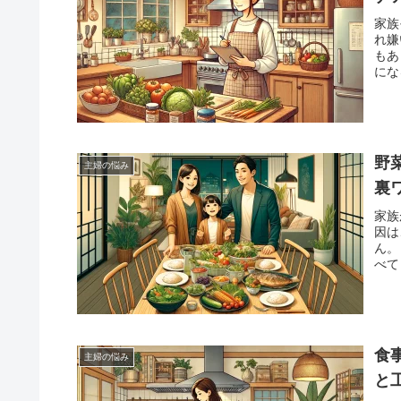
家族
れ嫌
もあ
にな
きる
野
主婦の悩み
裏
家族
因は
ん。
べて
ンス
食
主婦の悩み
と