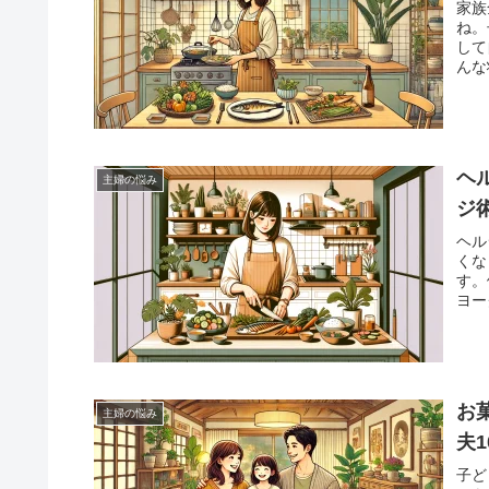
家族
ね。
して
んな
しず
ます
ヘ
主婦の悩み
ジ
ヘル
くな
す。
ヨー
広げ
お
主婦の悩み
夫1
子ど