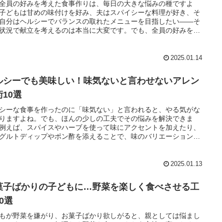
全員の好みを考えた食事作りは、毎日の大きな悩みの種ですよ
子どもは甘めの味付けを好み、夫はスパイシーな料理が好き、そ
自分はヘルシーでバランスの取れたメニューを目指したい――そ
状況で献立を考えるのは本当に大変です。でも、全員の好みを少
つ取り入れる工夫をすることで、食卓が笑顔にあふれる場になり
。
2025.01.14
ルシーでも美味しい！味気ないと言わせないアレン
術10選
シーな食事を作ったのに「味気ない」と言われると、やる気がな
りますよね。でも、ほんの少しの工夫でその悩みを解決できま
例えば、スパイスやハーブを使って味にアクセントを加えたり、
グルトディップやポン酢を添えることで、味のバリエーションを
られます。
2025.01.13
菓子ばかりの子どもに…野菜を楽しく食べさせる工
0選
もが野菜を嫌がり、お菓子ばかり欲しがると、親としては悩まし