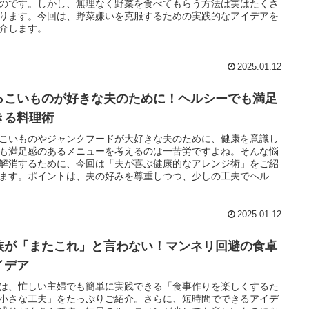
のです。しかし、無理なく野菜を食べてもらう方法は実はたくさ
ります。今回は、野菜嫌いを克服するための実践的なアイデアを
介します。
2025.01.12
っこいものが好きな夫のために！ヘルシーでも満足
きる料理術
こいものやジャンクフードが大好きな夫のために、健康を意識し
も満足感のあるメニューを考えるのは一苦労ですよね。そんな悩
解消するために、今回は「夫が喜ぶ健康的なアレンジ術」をご紹
ます。ポイントは、夫の好みを尊重しつつ、少しの工夫でヘルシ
要素をプラスすること。手軽に実践できる具体例をたっぷりお届
ます。
2025.01.12
族が「またこれ」と言わない！マンネリ回避の食卓
イデア
は、忙しい主婦でも簡単に実践できる「食事作りを楽しくするた
小さな工夫」をたっぷりご紹介。さらに、短時間でできるアイデ