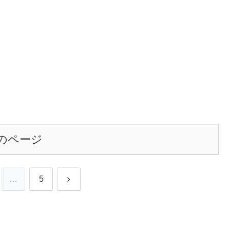
のページ
次
…
5
へ